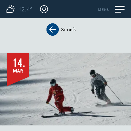
12.4°
MENÜ
Zurück
14.
MÄR