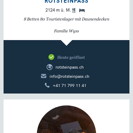
ROTSTEINPASS
2124 m ü. M.
8 Betten 80 Touristenlager mit Daunendecken
Familie Wyss
Heute geöffnet
rotsteinpass.ch
info@rotsteinpass.ch
+41 71 799 11 41