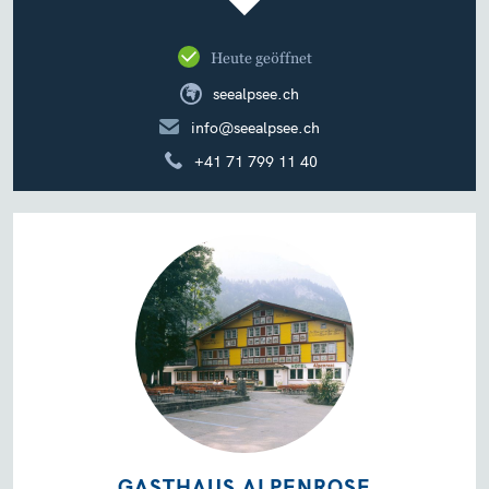
Heute geöffnet
seealpsee.ch
info@seealpsee.ch
+41 71 799 11 40
GASTHAUS ALPENROSE