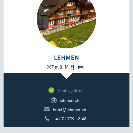
LEHMEN
967 m ü. M.
Heute geöffnet
lehmen.ch
hotel@lehmen.ch
+41 71 799 13 48