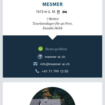
MESMER
1613 m ü. M.
7 Betten
Touristenlager für 40 Pers.
Familie Hehli
Heute geöffnet
mesmer-ai.ch
info@mesmer-ai.ch
+41 71 799 12 55